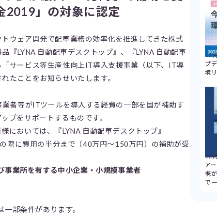
金2019」の対象に認定
フトウェア開発で配車業務の効率化を推進してきた株式
『LYNA 自動配車デスクトップ』、『LYNA 自動配車
12
プデ
「サービス等生産性向上IT導入支援事業（以下、IT導
境
されたことをお知らせいたします。
事業者等がITツールを導入する経費の一部を国が補助す
アップをサポートするものです。
様においては、『LYNA 自動配車デスクトップ』
入の際に費用の半分まで（40万円～150万円）の補助が受
12
アー
び事業所を有する中小企業・小規模事業者
携
で
は一部条件があります。