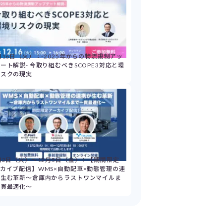
月16日（火）：-2025年からの物流規制アッ
ート解説- 今取り組むべきSCOPE3対応と環
リスクの現実
月2日（火）～12月5日（金）：【期間限定
カイブ配信】WMS×自動配車×動態管理の連
が生む革新～倉庫内からラストワンマイルま
一貫最適化～