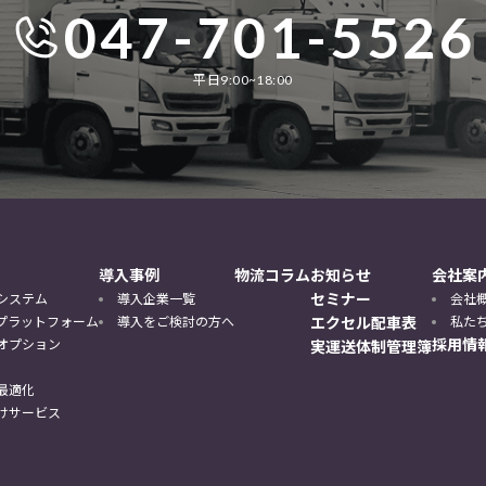
047-701-5526
平日9:00~18:00
導入事例
物流コラム
お知らせ
会社案
セミナー
システム
導入企業一覧
会社
DXプラットフォーム
導入をご検討の方へ
エクセル配車表
私た
採用情
オプション
実運送体制管理簿
最適化
けサービス