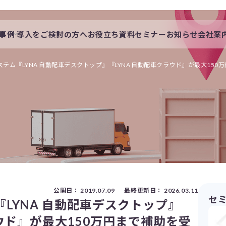
事例
導入をご検討の方へ
お役立ち資料
セミナー
お知らせ
会社案
会社概要
一覧
私たちの想い
テム『LYNA 自動配車デスクトップ』『LYNA 自動配車クラウド』が最大150
s
採用情報
公開日：
2019.07.09
最終更新日：
2026.03.11
セ
LYNA 自動配車デスクトップ』
ラウド』が最大150万円まで補助を受