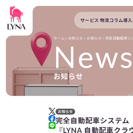
サービス
物流コラム
導入
サービストップ
導入事例
自動配車システム
導入企業
ホーム
>
お知らせ
>
お知らせ
>
完全自動配車シス
New
DXプラットフォーム
発着管理オプション
訪問計画
お知らせ
物流拠点最適化
開発者向けサービス
お知らせ
完全自動配車システム『
『LYNA 自動配車ク