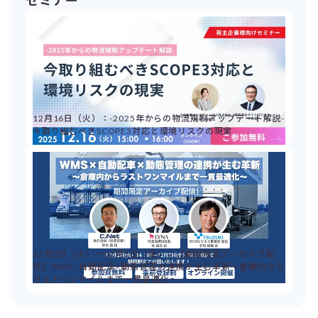
12月16日（火）：-2025年からの物流規制アップデート解説-
今取り組むべきSCOPE3対応と環境リスクの現実
12月2日（火）～12月5日（金）：【期間限定アーカイブ配
信】WMS×自動配車×動態管理の連携が生む革新～倉庫内から
ラストワンマイルまで一貫最適化～