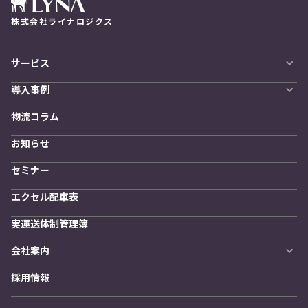
株式会社ライナロジクス
サービス
自動配車システム
導入事例
LYNA DXプラットフォーム
導入企業一覧
発着管理オプション
物流コラム
導入をご検討の方へ
訪問計画
物流拠点最適化
お知らせ
開発者向けサービス
セミナー
エクセル配車表
実運送体制管理簿
会社案内
会社概要
採用情報
私たちの想い