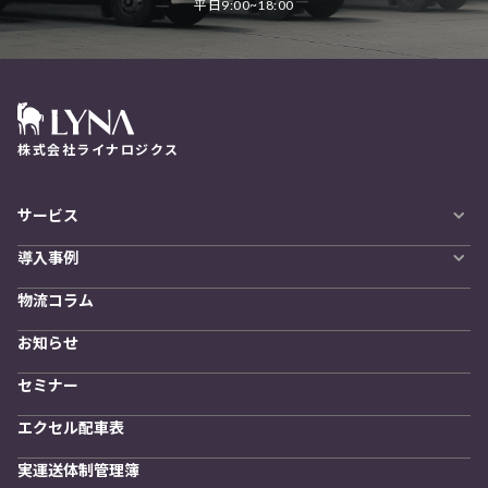
平日9:00~18:00
株式会社ライナロジクス
サービス
自動配車システム
導入事例
LYNA DXプラットフォーム
導入企業一覧
発着管理オプション
物流コラム
導入をご検討の方へ
訪問計画
物流拠点最適化
お知らせ
開発者向けサービス
セミナー
エクセル配車表
実運送体制管理簿