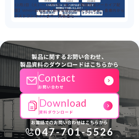
12月2日（火）～12月5日（金）：【期間限定アーカイブ配
信】WMS×自動配車×動態管理の連携が生む革新～倉庫内から
ラストワンマイルまで一貫最適化～
製品に関するお問い合わせ、
製品資料のダウンロードはこちらから
Contact
お問い合わせ
Download
資料ダウンロード
お電話でのお問い合わせはこちらから
047-701-5526