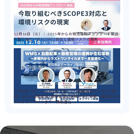
12月16日（火）：-2025年からの物流規制アップデート解説-
今取り組むべきSCOPE3対応と環境リスクの現実
12月2日（火）～12月5日（金）：【期間限定アーカイブ配
信】WMS×自動配車×動態管理の連携が生む革新～倉庫内から
ラストワンマイルまで一貫最適化～