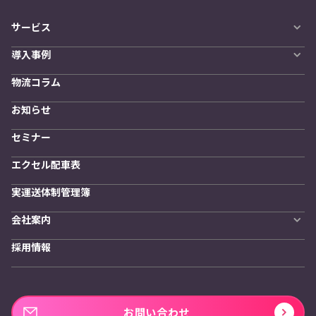
サービス
自動配車システム
導入事例
LYNA DXプラットフォーム
導入企業一覧
発着管理オプション
物流コラム
導入をご検討の方へ
訪問計画
物流拠点最適化
お知らせ
開発者向けサービス
セミナー
エクセル配車表
実運送体制管理簿
会社案内
会社概要
採用情報
私たちの想い
お問い合わせ