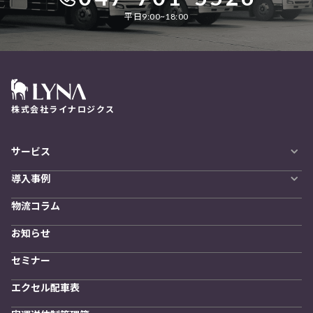
平日9:00~18:00
株式会社ライナロジクス
サービス
自動配車システム
導入事例
LYNA DXプラットフォーム
導入企業一覧
発着管理オプション
物流コラム
導入をご検討の方へ
訪問計画
物流拠点最適化
お知らせ
開発者向けサービス
セミナー
エクセル配車表