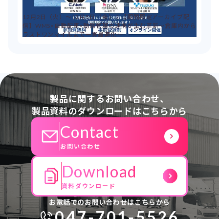
12月2日（火）～12月5日（金）：【期間限定アーカイブ配
信】WMS×自動配車×動態管理の連携が生む革新～倉庫内から
ラストワンマイルまで一貫最適化～
製品に関するお問い合わせ、
製品資料のダウンロードはこちらから
Contact
お問い合わせ
Download
資料ダウンロード
お電話でのお問い合わせはこちらから
047-701-5526