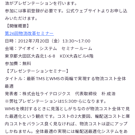
浩がプレゼンテーションを行います。
参加には事前登録が必要です。公式ウェブサイトよりお申し込
みいただけます。
【開催概要】
第26回物流改革セミナー
日時：2012年7月20日（金）13:30～17:00
会場：アイオイ・システム セミナールーム
東京都大田区大森北1-6-8 KDX大森ビル4階
参加費：無料
【プレゼンテーションセミナー】
タイトル：最新TMSとWMSの両輪で実現する物流コスト全体
最適
発表者：株式会社ライナロジクス 代表取締役 朴 成浩
※弊社プレゼンテーションは15:30からになります。
WMSを検討するときに見落としがちなのが物流コスト全体で見
た最適化という観点です。コストの2大要因、輸配送コストと庫
内コストをバランス良く見なければ、物流コストは逆にアップ
しかねません。全体最適の実現には輸配送最適化システムをあ