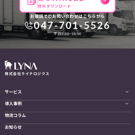
資料ダウンロード
お電話でのお問い合わせはこちらから
047-701-5526
平日9:00~18:00
株式会社ライナロジクス
サービス
自動配車システム
導入事例
LYNA DXプラットフォーム
導入企業一覧
発着管理オプション
物流コラム
導入をご検討の方へ
訪問計画
物流拠点最適化
お知らせ
開発者向けサービス