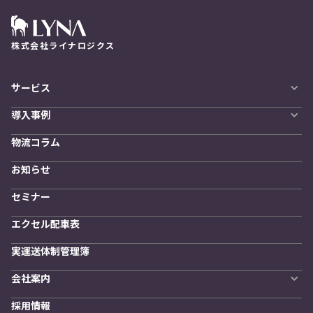
株式会社ライナロジクス
サービス
自動配車システム
導入事例
LYNA DXプラットフォーム
導入企業一覧
発着管理オプション
物流コラム
導入をご検討の方へ
訪問計画
物流拠点最適化
お知らせ
開発者向けサービス
セミナー
エクセル配車表
実運送体制管理簿
会社案内
会社概要
採用情報
私たちの想い