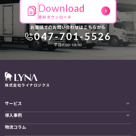
Download
資料ダウンロード
お電話でのお問い合わせはこちらから
047-701-5526
平日9:00~18:00
株式会社ライナロジクス
サービス
自動配車システム
導入事例
LYNA DXプラットフォーム
導入企業一覧
発着管理オプション
物流コラム
導入をご検討の方へ
訪問計画
物流拠点最適化