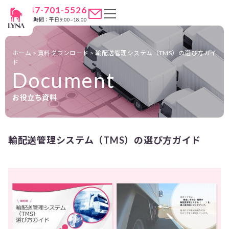
047-701-5526
営業時間：平日9:00~18:00
ホーム
>
資料ダウンロード
>
輸配送管理システム（TMS）の選び方ガイ
ド
Document
お役立ち資料
輸配送管理システム（TMS）の選び方ガイド